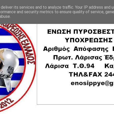
deliver its services and to analyze traffic. Your IP address and 
formance and security metrics to ensure quality of service, gen
abuse.