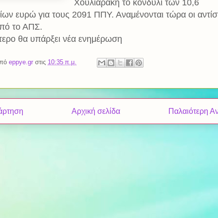
Χουλιαράκη το κονδύλι των 10,6
ίων ευρώ για τους 2091 ΠΠΥ. Αναμένονται τώρα οι αντίσ
από το ΑΠΣ.
ότερο θα υπάρξει νέα ενημέρωση
από
eppye.gr
στις
10:35 π.μ.
άρτηση
Αρχική σελίδα
Παλαιότερη Α