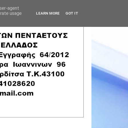
user-agent
erate usage
LEARN MORE
GOT IT