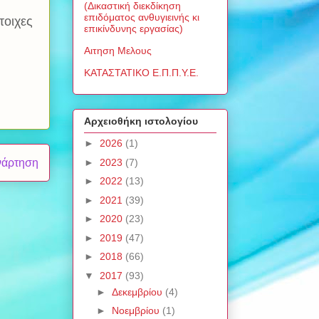
(Δικαστική διεκδίκηση
επιδόματος ανθυγιεινής κι
τοιχες
επικίνδυνης εργασίας)
Αιτηση Μελους
ΚΑΤΑΣΤΑΤΙΚΟ Ε.Π.Π.Υ.Ε.
Αρχειοθήκη ιστολογίου
►
2026
(1)
►
2023
(7)
νάρτηση
►
2022
(13)
►
2021
(39)
►
2020
(23)
►
2019
(47)
►
2018
(66)
▼
2017
(93)
►
Δεκεμβρίου
(4)
►
Νοεμβρίου
(1)