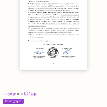
eppye.gr
στις
8:12 μ.μ.
Κοινή χρήση