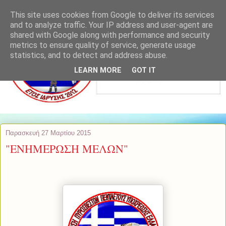
This site uses cookies from Google to deliver its services
and to analyze traffic. Your IP address and user-agent are
shared with Google along with performance and security
metrics to ensure quality of service, generate usage
statistics, and to detect and address abuse.
LEARN MORE
GOT IT
Παρασκευή 27 Μαρτίου 2015
"ΕΝΗΜΕΡΩΣΗ ΜΕΛΩΝ"