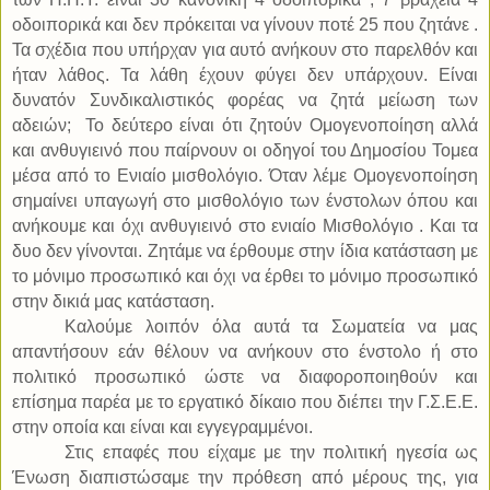
οδοιπορικά και δεν πρόκειται να γίνουν ποτέ 25 που ζητάνε .
Τα σχέδια που υπήρχαν για αυτό ανήκουν στο παρελθόν και
ήταν λάθος. Τα λάθη έχουν φύγει δεν υπάρχουν. Είναι
δυνατόν Συνδικαλιστικός φορέας να ζητά μείωση των
αδειών;
Το δεύτερο είναι ότι ζητούν Ομογενοποίηση αλλά
και ανθυγιεινό που παίρνουν οι οδηγοί του Δημοσίου Τομεα
μέσα από το Ενιαίο μισθολόγιο. Όταν λέμε Ομογενοποίηση
σημαίνει υπαγωγή στο μισθολόγιο των ένστολων όπου και
ανήκουμε και όχι ανθυγιεινό στο ενιαίο Μισθολόγιο . Και τα
δυο δεν γίνονται. Ζητάμε να έρθουμε στην ίδια κατάσταση με
το μόνιμο προσωπικό και όχι να έρθει το μόνιμο προσωπικό
στην δικιά μας κατάσταση.
Καλούμε λοιπόν όλα αυτά τα Σωματεία να μας
απαντήσουν εάν θέλουν να ανήκουν στο ένστολο ή στο
πολιτικό προσωπικό ώστε να διαφοροποιηθούν και
επίσημα παρέα με το εργατικό δίκαιο που διέπει την Γ.Σ.Ε.Ε.
στην οποία και είναι και εγγεγραμμένοι.
Στις επαφές που είχαμε με την πολιτική ηγεσία ως
Ένωση διαπιστώσαμε την πρόθεση από μέρους της, για