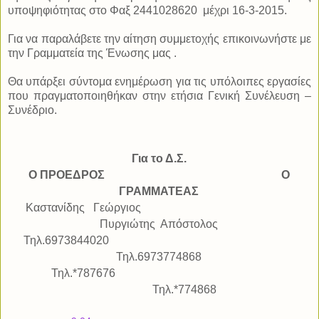
υποψηφιότητας στο Φαξ 2441028620
μέχρι 16-3-2015.
Για να παραλάβετε την αίτηση συμμετοχής επικοινωνήστε με
την Γραμματεία της Ένωσης μας .
Θα υπάρξει σύντομα ενημέρωση για τις υπόλοιπες εργασίες
που πραγματοποιηθήκαν στην ετήσια Γενική Συνέλευση –
Συνέδριο.
Για το Δ.Σ.
Ο ΠΡΟΕΔΡΟΣ
Ο
ΓΡΑΜΜΑΤΕΑΣ
Καστανίδης
Γεώργιος
Πυργιώτης
Απόστολος
Τηλ.6973844020
Τηλ.6973774868
Τηλ.*787676
Τηλ.*774868