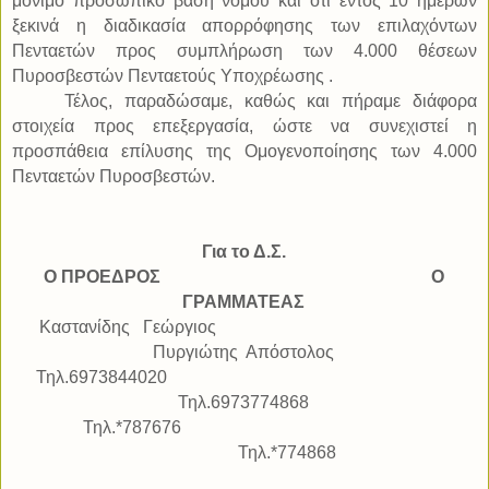
μόνιμο προσωπικό βάση νόμου και ότι εντός 10 ημερών
ξεκινά η διαδικασία απορρόφησης των επιλαχόντων
Πενταετών προς συμπλήρωση των 4.000 θέσεων
Πυροσβεστών Πενταετούς Υποχρέωσης .
Τέλος, παραδώσαμε, καθώς και πήραμε διάφορα
στοιχεία προς επεξεργασία, ώστε να συνεχιστεί η
προσπάθεια επίλυσης της Ομογενοποίησης των 4.000
Πενταετών Πυροσβεστών.
Για το Δ.Σ.
Ο ΠΡΟΕΔΡΟΣ
Ο
ΓΡΑΜΜΑΤΕΑΣ
Καστανίδης
Γεώργιος
Πυργιώτης
Απόστολος
Τηλ.6973844020
Τηλ.6973774868
Τηλ.*787676
Τηλ.*774868