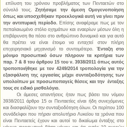
επίλυση του χρόνιου προβλήματος των Πενταετών στο
σύνολό τους.
Ζητήσαμε την άμεση Ομογενοποίηση
όπως και υποσχεθήκαν προεκλογικά αυτή να γίνει πριν
την αντιπυρική περίοδο.
Επίσης αναφέραμε πως με τον
πεπαλαιωμένο στόλο οχημάτων και εναερίων μέσων όλη η
επιβάρυνση θα πέσει στο ανθρώπινο δυναμικό και για αυτό
θα πρέπει να είναι έτοιμο να ενταχτεί στον πλήρη
επιχειρησιακό μηχανισμό το συντομότερο.
Ένταξη στο
μόνιμο προσωπικό όσων πληρουν τα κριτήρια των
παρ. 7 & 8 του άρθρου 15 του ν. 3938/2011 όπως αυτός
τροποποιήθηκε με τον 4249/2014 τροπολογία για την
εξασφάλιση της εργασίας μέχρι συνταξιοδότησης των
υπολοίπων με προσωποπαγείς θέσεις και την
ένταξης
τους σε ειδικό μισθολόγιο.
Οι άμεσες απαντήσεις ήταν πως βάσει του νόμου
3938/2011 άρθρο 15 οι Πενταετίες είναι ήδη συνεχόμενες
και διασφαλίζουν την συνταξιοδότηση όλων. Οι περίπου 100
συνάδελφοι που πήραν απολυτήριο Λυκείου τα χρόνια που
είναι Πενταετείς έχουν και αυτοί το δικαίωμα ένταξης στο