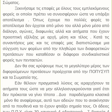
Σώματος.
Ξεκινήσαμε τις επαφές με όλους τους εμπλεκόμενους
φορείς οι οποίοι πρέπει να συνεισφέρουν ώστε να υπάρξει
αποτέλεσμα . Όπως έχουμε πει πολλές φορές το
αποτέλεσμα δεν έρχεται από μόνο του αλλά μόνο μέσα από
διάλογο, αγώνες, διαφωνίες αλλά και αιτήματα που έχουν
προοπτική εξέλιξης με αρχή, μέση και τέλος . Κατά τις
συναντήσεις μας και τις επαφές μας διαπιστώσαμε μια
σύγχυση των φορέων από την πληθώρα των διαφορετικών
προτάσεων που καταθέσαν οι διάφοροι συνδικαλιστικοί
φορείς των πενταετών.
Δεν θα σας κρύψουμε πως το μεγαλύτερο μέρος των
διφορούμενων προτάσεων προέρχεται από την ΠΟΠΥΣΥΠ
και τα Σωματεία της.
Εάν θέλουν πραγματικά λύσεις ας ιεραρχήσουν τα
αιτήματα τους ώστε να μην αλληλοσυγκρούονται γιατί έτσι
δεν πρόκειται να γίνει τίποτα . Δυο
παραδείγματα κλασικά
μόνο θα αναφέρουμε, αυτό των αδειών που το ανακίνησαν
από το πουθενά και το έχουν φτιάξει σημαία τους. Οι άδειες
των Π.Π.Υ. είναι 30 κανονική 4 οδοιπορικά , 7 βραχεία 4