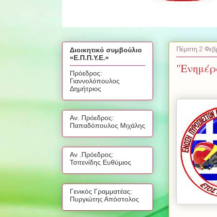
Πέμπτη 2 Φεβ
Διοικητικό συμβούλιο
«Ε.Π.Π.Υ.Ε.»
"Ενημέρ
Πρόεδρος:
Γιαννολόπουλος
Δημήτριος
Αν. Πρόεδρος:
Παπαδόπουλος Μιχάλης
Αν .Πρόεδρος:
Τσιτενίδης Ευθύμιος
Γενικός Γραμματέας:
Πυργιώτης Απόστολος