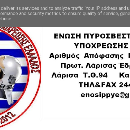
deliver its services and to analyze traffic. Your IP address and 
formance and security metrics to ensure quality of service, gen
abuse.