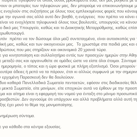
 παίρνετε τηλέφωνο σε όλους όσους βρισκόμαστε εδώ, δεν μας βοηθάτε με α
νουν οι μπαταρίες των τηλεφώνων μας, δεν μπορούμε να επικοινωνήσουμε μ
ς ενοχλούν στις συζητήσεις με όλους τους εμπλεκομένους φορείς που κάνου
ε την αγωνιά σας αλλά αυτό δεν βοηθά, η ενέργειες
που πρέπει να κάνει 
είναι να ενοχλήσετε τηλεφωνικά όλους τους βουλευτές, υπουργούς να κάνου
 δικό μας Υπουργείο, καθώς και το Διοικητικής Μεταρρύθμισης, καθώς επίσ
 πρωθυπουργό.
υτόν
πρέπει να τον δώσουμε όλοι μαζί συντεταγμένα, είναι αυτοσκοπός για 
δική μας, καθώς και των οικογενειών μας.
Το χρωστάμε στα παιδιά μας και 
θρώπους που μας στηρίζουν και οικονομικά 20 χρονιά τώρα.
ε για κινητοποίηση και συλλαλητήριο εντός των προσεχών ημερών στην Αθη
 μεταξύ σας και οργανωθείτε σε ομάδες ώστε να είστε όλοι έτοιμοι. Σύντομα
 ημερομηνία, ο τόπος και η ώρα φυσικά με πλήρη εξοπλισμό. Όσοι μπορούν
υτέρα άδειες ή ρεπό να τα πάρουν, έτσι κι αλλιώς συμφωνά με την σημεριν
ν ερχομένη Παρασκευή δεν θα δουλεύουν.
δυο καθαρά Πανελλαδικά Σωματεία πενταετών, εφόσον στις διαδικασίες θέ
 μεικτά Σωματεία, είτε μονίμων, είτε εποχικών αυτά να έρθουν με την προο
έμα και αίτημα είναι η εφαρμογή του νομού για ένταξη στο μόνιμο προσωπικ
ροσβεστών. Δεν αγνοούμε ότι υπάρχουν και αλλά προβλήματα αλλά αυτή τη
ξης έχει μονό το θέμα της μονιμοποίησης.
ενημέρωση σύντομα.
ε για κάθοδο στα κέντρα εξουσίας.