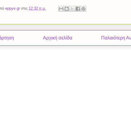
από
eppye.gr
στις
12:32 π.μ.
άρτηση
Αρχική σελίδα
Παλαιότερη Α