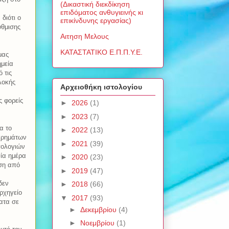
(Δικαστική διεκδίκηση
επιδόματος ανθυγιεινής κι
διότι ο
επικίνδυνης εργασίας)
ύθμισης
Αιτηση Μελους
ΚΑΤΑΣΤΑΤΙΚΟ Ε.Π.Π.Υ.Ε.
μας
ημεία
 τις
λοκής
Αρχειοθήκη ιστολογίου
 φορείς
►
2026
(1)
►
2023
(7)
α το
►
2022
(13)
 χρημάτων
►
2021
(39)
πολογιών
αία ημέρα
►
2020
(23)
ιση από
►
2019
(47)
δεν
►
2018
(66)
ρχηγείο
▼
2017
(93)
ατα σε
►
Δεκεμβρίου
(4)
►
Νοεμβρίου
(1)