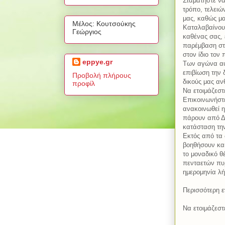
Σταματήστε να
τρόπο, τελειώ
μας, καθώς μα
Μέλος: Κουτσούκης
Καταλαβαίνουμ
Γεώργιος
καθένας σας, 
παρέμβαση στο
στον ίδιο τον
eppye.gr
Των αγώνα α
επιβίωση την 
Προβολή πλήρους
δικούς μας αν
προφίλ
Να ετοιμάζεστ
Επικοινωνήστε
ανακοινωθεί η
πάρουν από Δε
κατάσταση τη
Εκτός από τα 
βοηθήσουν και
το μοναδικό θ
πενταετών πυ
ημερομηνία λή
Περισσότερη 
Να ετοιμάζεστ