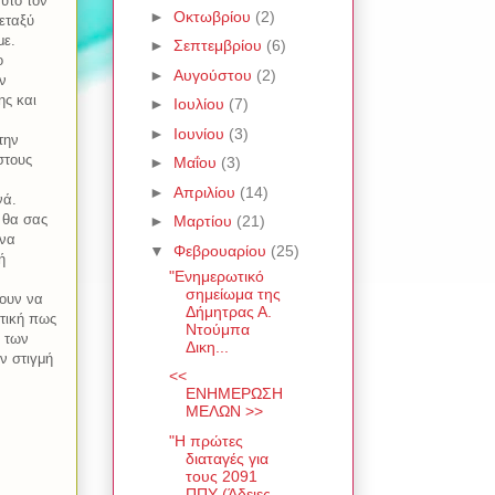
υτό τον
►
Οκτωβρίου
(2)
εταξύ
με.
►
Σεπτεμβρίου
(6)
ο
►
Αυγούστου
(2)
ν
ης και
►
Ιουλίου
(7)
►
Ιουνίου
(3)
την
στους
►
Μαΐου
(3)
►
Απριλίου
(14)
νά.
 θα σας
►
Μαρτίου
(21)
 να
▼
Φεβρουαρίου
(25)
ή
"Ενημερωτικό
σημείωμα της
λουν να
Δήμητρας Α.
πτική πως
Ντούμπα
ό των
Δικη...
ν στιγμή
<<
ΕΝΗΜΕΡΩΣΗ
ΜΕΛΩΝ >>
"Η πρώτες
διαταγές για
τους 2091
ΠΠΥ (Άδειες -