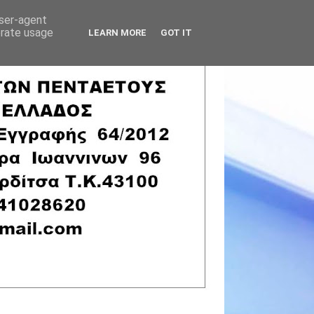
user-agent
erate usage
LEARN MORE
GOT IT