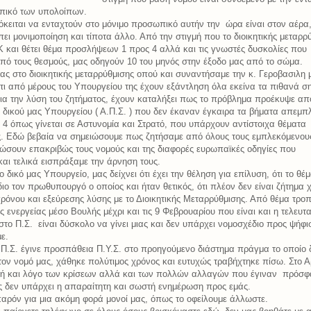
πικό των υπολοίπων.
κειται να ενταχτούν στο μόνιμο προσωπικό αυτήν την
ώρα είναι στον αέρα, 
ει μονιμοποίηση και τίποτα άλλο. Από την στιγμή που το διοικητικής μεταρρ
ΟΚ και θέτει θέμα προσλήψεων 1 προς 4 αλλά και τις γνωστές δυσκολίες που
ό τους θεσμούς, μας οδηγούν 10 του μηνός στην έξοδο μας από το σώμα.
ας στο διοικητικής μεταρρύθμισης οπού και συναντήσαμε την κ. Γεροβασιλη 
τι από μέρους του Υπουργείου της έχουν εξάντληση όλα εκείνα τα πιθανά σ
α την λύση του ζητήματος, έχουν καταλήξει πως το πρόβλημα προέκυψε από
 δικού μας Υπουργείου ( Α.Π.Σ. ) που δεν έκαναν έγκαιρα τα βήματα απεμπ
 4 όπως γίνεται σε Αστυνομία και Στρατό, που υπάρχουν αντίστοιχα θέματα
ς. Εδώ βεβαία να σημειώσουμε πως ζητήσαμε από όλους τους εμπλεκόμενους
σουν επακριβώς τους νομούς και της διαφορές ευρωπαϊκές οδηγίες που
και τελικά εισπράξαμε την άρνηση τους.
δικό μας Υπουργείο, μας δείχνει ότι έχει την θέληση για επίλυση, ότι το θέμ
διο τον πρωθυπουργό ο οποίος και ήταν θετικός, ότι πλέον δεν είναι ζήτημα
ρόνου και εξεύρεσης λύσης με το Διοικητικής Μεταρρύθμισης. Από θέμα τρο
ς ενεργείας μέσο Βουλής μέχρι και τις 9 Φεβρουαρίου που είναι και η τελευτ
στο Π.Σ.
είναι δύσκολο να γίνει μιας και δεν υπάρχει νομοσχέδιο προς ψήφ
ε.
Π.Σ. έγινε προσπάθεια Π.Υ.Σ. στο προηγούμενο διάστημα πράγμα το οποίο 
ον νομό μας, χάθηκε πολύτιμος χρόνος και ευτυχώς τραβήχτηκε πίσω. Στο Α
γμή και λόγο των κρίσεων αλλά και των πολλών αλλαγών που έγιναν
πρόσφ
ις δεν υπάρχει η απαραίτητη και σωστή ενημέρωση προς εμάς.
αρόν για μια ακόμη φορά μονοί μας, όπως το οφείλουμε άλλωστε.