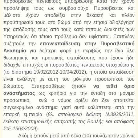
πυροσβέστες πενταετούς υποχρέωσης κατά τον χρόνο
πρόσληψης τους ως συμβασιούχοι Πυροσβέστες και
μάλιστα έχουν αποδείξει στην δεκαετή και πλέον
προϋπηρεσία τους στο Σώμα από την ετήσια αξιολόγηση
της απόδοσης τους από τους κατά τόπους Διοικητές των
Υπηρεσιών ότι τέτοιο πρόβλημα δεν υφίσταται. Επιπλέον
συζητούν την
επανεκπαίδευση στην Πυροσβεστική
Ακαδημία
για δεύτερη φορά με ακριβώς την ίδια ύλη
θεωρητικής και πρακτικής εκπαίδευσης που έχουν ήδη
διδαχθεί επιτυχώς οι
πυροσβέστες πενταετούς υποχρέωσης
(το διάστημα
10/02/2012-10/04/2012), η οποία εκπαίδευση
είναι ανάλογη με αυτή του μόνιμου προσωπικού του
Σώματος. Επιπροσθέτως ζητούν
να τεθεί όριο
αναστήματος
ως κριτήριο για την ένταξη στο μόνιμο
προσωπικό,
ενώ ο νόμος ορίζει ότι δεν απαιτείται
συγκεκριμένο ανάστημα γιατί αυτό καλύπτεται από την
επαρκή εμπειρία (
βλ. αιτιολογική έκθεση Ν.3938/2011,
έκθεση επιστημονικής επιτροπής της Βουλής και απόφαση
ΣτΕ 1564/2009
).
Ακόμη ζητούν μετά από δέκα (10) τουλάχιστον χρόνια