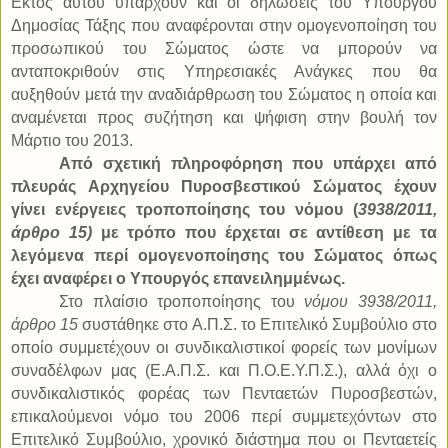
Εκτός αυτού υπάρχουν και οι δηλώσεις του Υπουργού
Δημοσίας Τάξης που αναφέρονται στην ομογενοποίηση του
προσωπικού του Σώματος ώστε να μπορούν να
ανταποκριθούν στις Υπηρεσιακές Ανάγκες που θα
αυξηθούν μετά την αναδιάρθρωση του Σώματος η οποία και
αναμένεται προς συζήτηση και ψήφιση στην βουλή τον
Μάρτιο του 2013.
Από σχετική πληροφόρηση που υπάρχει από
πλευράς Αρχηγείου Πυροσβεστικού Σώματος έχουν
γίνει ενέργειες τροποποίησης του νόμου (
3938/2011,
άρθρο 15)
με τρόπο που έρχεται σε αντίθεση με τα
λεγόμενα περί ομογενοποίησης του Σώματος όπως
έχει αναφέρει ο Υπουργός επανειλημμένως.
Στο πλαίσιο τροποποίησης του
νόμου 3938/2011,
άρθρο 15
συστάθηκε στο Α.Π.Σ. το Επιτελικό Συμβούλιο στο
οποίο συμμετέχουν οι συνδικαλιστικοί φορείς των μονίμων
συναδέλφων μας (Ε.Α.Π.Σ. και Π.Ο.Ε.Υ.Π.Σ.), αλλά όχι ο
συνδικαλιστικός φορέας των Πενταετών Πυροσβεστών,
επικαλούμενοι νόμο του 2006 περί συμμετεχόντων στο
Επιτελικό Συμβούλιο, χρονικό διάστημα που οι Πενταετείς