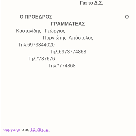
Για το Δ.Σ.
Ο ΠΡΟΕΔΡΟΣ
Ο
ΓΡΑΜΜΑΤΕΑΣ
Καστανίδης
Γεώργιος
Πυργιώτης
Απόστολος
Τηλ.6973844020
Τηλ.6973774868
Τηλ.*787676
Τηλ.*774868
eppye.gr
στις
10:28 μ.μ.