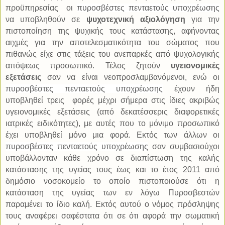
προϋπηρεσίας
οι
πυροσβέστες πενταετούς υποχρέωσης
να υποβληθούν σε
ψυχοτεχνική αξιολόγηση
για την
πιστοποίηση της ψυχικής τους κατάστασης, αφήνοντας
αιχμές για την αποτελεσματικότητα του σώματος που
πιθανώς είχε στις τάξεις του ανεπαρκές από ψυχολογικής
απόψεως προσωπικό. Τέλος ζητούν
υγειονομικές
εξετάσεις
σαν να είναι νεοπροσλαμβανόμενοι, ενώ οι
πυροσβέστες πενταετούς υποχρέωσης
έχουν ήδη
υποβληθεί τρεις
φορές μέχρι σήμερα στις ίδιες ακριβώς
υγειονομικές εξετάσεις (από δεκατέσσερις διαφορετικές
ιατρικές ειδικότητες), με αυτές που το μόνιμο προσωπικό
έχει υποβληθεί μόνο μια φορά. Εκτός των άλλων οι
πυροσβέστες πενταετούς υποχρέωσης
σαν συμβασιούχοι
υποβάλλονταν κάθε χρόνο σε διαπίστωση της καλής
κατάστασης της υγείας τους έως και το έτος 2011 από
δημόσιο νοσοκομείο το οποίο πιστοποιούσε ότι η
κατάσταση της υγείας των εν λόγω Πυροσβεστών
παραμένει το ίδιο καλή. Εκτός αυτού ο νόμος πρόσληψης
τους αναφέρει σαφέστατα ότι σε ότι αφορά την σωματική