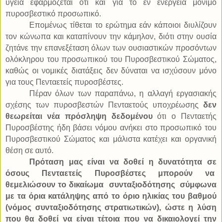
υγεία εφαρμόζεται ότι και για το εν ενεργεία μόνιμο
πυροσβεστικό προσωπικό.
Επομένως τίθεται το ερώτημα εάν κάποιοι διυλίζουν
τον κώνωπα και καταπίνουν την κάμηλον, διότι στην ουσία
ζητάνε την επανεξέταση όλων των ουσιαστικών προσόντων
ολόκληρου του προσωπικού του Πυροσβεστικού Σώματος,
καθώς οι νομικές διατάξεις δεν δύναται να ισχύσουν μόνο
για τους Πενταετείς πυροσβέστες.
Πέραν όλων των παραπάνω, η αλλαγή εργασιακής
σχέσης των πυροσβεστών Πενταετούς υποχρέωσης
δεν
θεωρείται νέα πρόσληψη δεδομένου
ότι ο Πενταετής
Πυροσβέστης ήδη βάσει νόμου ανήκει στο προσωπικό του
Πυροσβεστικού Σώματος και μάλιστα κατέχει και οργανική
θέση σε αυτό.
Πρόταση μας είναι να δοθεί η δυνατότητα σε
όσους Πενταετείς Πυροσβέστες μπορούν να
θεμελιώσουν το δικαίωμα
συνταξιοδότησης
σύμφωνα
με τα όρια κατάληψης από το όριο ηλικίας του βαθμού
(νόμος συνταξιοδότησης στρατιωτικών), ώστε η λύση
που θα δοθεί να είναι τέτοια που να δικαιολογεί την