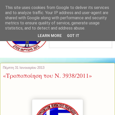
This site uses cookies from Google to deliver its services
and to analyze traffic. Your IP address and user-agent are
shared with Google along with performance and security
metrics to ensure quality of service, generate usage
statistics, and to detect and address abuse.
LEARN MORE
GOT IT
Πέμπτη 31 Ιανουαρίου 2013
«Τροποποίηση του Ν. 3938/2011»