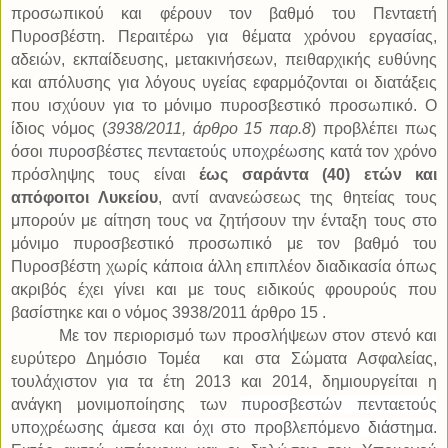
προσωπικού και φέρουν τον βαθμό του Πενταετή
Πυροσβέστη. Περαιτέρω για θέματα χρόνου εργασίας,
αδειών, εκπαίδευσης, μετακινήσεων, πειθαρχικής ευθύνης
και απόλυσης για λόγους υγείας εφαρμόζονται οι διατάξεις
που ισχύουν για το μόνιμο πυροσβεστικό προσωπικό. Ο
ίδιος νόμος (
3938/2011, άρθρο 15 παρ.8
) προβλέπει πως
όσοι
πυροσβέστες πενταετούς υποχρέωσης
κατά τον χρόνο
πρόσληψης τους είναι
έως σαράντα (40) ετών και
απόφοιτοι Λυκείου
, αντί ανανεώσεως της θητείας τους
μπορούν με αίτηση τους να ζητήσουν την ένταξη τους στο
μόνιμο πυροσβεστικό προσωπικό με τον βαθμό του
Πυροσβέστη χωρίς κάποια άλλη επιπλέον διαδικασία όπως
ακριβός έχει γίνει και με τους ειδικούς φρουρούς που
βασίστηκε και ο νόμος 3938/2011 άρθρο 15 .
Με τον περιορισμό των προσλήψεων στον στενό και
ευρύτερο Δημόσιο Τομέα
και στα Σώματα Ασφαλείας,
τουλάχιστον για τα έτη 2013 και 2014, δημιουργείται η
ανάγκη μονιμοποίησης των
πυροσβεστών πενταετούς
υποχρέωσης άμεσα και όχι στο προβλεπόμενο διάστημα.