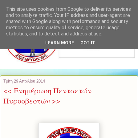
This site uses cookies from Google to deliver its services
and to analyze traffic. Your IP address and user-agent are
shared with Google along with performance and security
metrics to ensure quality of service, generate usage
statistics, and to detect and address abuse.
LEARN MORE
GOT IT
Τρίτη 29 Απριλίου 2014
<< Ενημέρωση Πενταετών
Πυροσβεστών >>