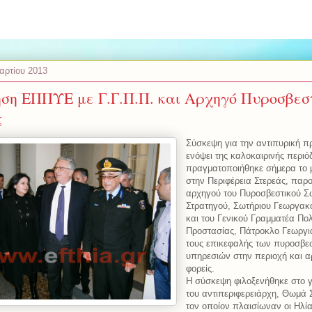
αρτίου 2013
ση ΕΠΠΥΕ με Γ.Γ.Π.Π. και Αρχηγό Πυροσβεσ
ς
Σύσκεψη για την αντιπυρική π
ενόψει της καλοκαιρινής περιό
πραγματοποιήθηκε σήμερα το 
στην Περιφέρεια Στερεάς, παρ
αρχηγού του Πυροσβεστικού Σ
Στρατηγού, Σωτήριου Γεωργα
και του Γενικού Γραμματέα Πολ
Προστασίας, Πάτροκλο Γεωργι
τους επικεφαλής των πυροσβε
υπηρεσιών στην περιοχή και α
φορείς.
Η σύσκεψη φιλοξενήθηκε στο 
του αντιπεριφερειάρχη, Θωμά 
τον οποίον πλαισίωναν οι Ηλί