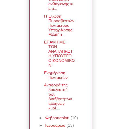
ανθυγιεινής κι
επι...
Η Ένωση
Πυροσβεστών
Πενταετούς
Υποχρέωσης
Ελλάδα...
ΕΠΑΦΗ ΜΕ
ΤΟΝ
ΑΝΑΠΛΗΡΩΤ
Η ΥΠΟΥΡΓΟ
ΟΙΚΟΝΟΜΙΚΩ
Ν
Ενημέρωση
Πενταετών
Αναφορά της
βουλευτού
των
Ανεξάρτητων
Ελλήνων
κυρί...
►
Φεβρουαρίου
(10)
►
Ιανουαρίου
(13)