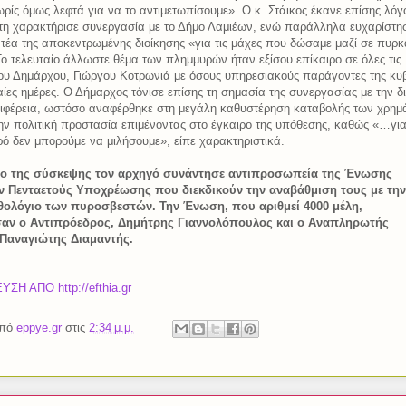
ρίς όμως λεφτά για να το αντιμετωπίσουμε». Ο κ. Στάικος έκανε επίσης λόγο
τη χαρακτήρισε συνεργασία με το Δήμο Λαμιέων, ενώ παράλληλα ευχαρίστη
τέα της αποκεντρωμένης διοίκησης «για τις μάχες που δώσαμε μαζί σε πυρκα
ο τελευταίο άλλωστε θέμα των πλημμυρών ήταν εξίσου επίκαιρο σε όλες τις
του Δημάρχου, Γιώργου Κοτρωνιά με όσους υπηρεσιακούς παράγοντες της κυ
ταίες ημέρες. Ο Δήμαρχος τόνισε επίσης τη σημασία της συνεργασίας με την δι
εριφέρεια, ωστόσο αναφέρθηκε στη μεγάλη καθυστέρηση καταβολής των χρη
την πολιτική προστασία επιμένοντας στο έγκαιρο της υπόθεσης, καθώς «…για
ιρό δεν μπορούμε να μιλήσουμε», είπε χαρακτηριστικά.
ιο της σύσκεψης τον αρχηγό συνάντησε αντιπροσωπεία της Ένωσης
 Πενταετούς Υποχρέωσης που διεκδικούν την αναβάθμιση τους με την
θολόγιο των πυροσβεστών. Την Ένωση, που αριθμεί 4000 μέλη,
ν ο Αντιπρόεδρος, Δημήτρης Γιαννολόπουλος και ο Αναπληρωτής
Παναγιώτης Διαμαντής.
Η ΑΠΟ http://efthia.gr
από
eppye.gr
στις
2:34 μ.μ.