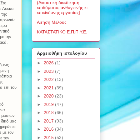
(Δικαστική διεκδίκηση
 Στο
επιδόματος ανθυγιεινής κι
ιο Λέκκα
επικίνδυνης εργασίας)
 της
οτρωνιάς.
Αιτηση Μελους
τερα
ντικό
ΚΑΤΑΣΤΑΤΙΚΟ Ε.Π.Π.Υ.Ε.
με την
τικά.
Αρχειοθήκη ιστολογίου
►
2026
(1)
 όμως
όμενη
►
2023
(7)
 κάποια
►
2022
(13)
ης
α επί του
►
2021
(39)
►
2020
(23)
►
2019
(47)
κό
 να
►
2018
(66)
δημοσίων
►
2017
(93)
 δικό μας
ημερώσει
►
2016
(34)
 με τον
►
2015
(53)
ε τον