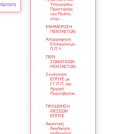
νάρτηση
Υπουργείου
Προστασίας
του Πολίτη
στην...
ΕΝΗΜΕΡΩΣΗ
ΠΕΝΤΑΕΤΩΝ
Απορρόφηση
Επιλαχόντων
Π.Π.Υ
ΠΕΡΙ
ΣΩΜΑΤΕΙΩΝ
ΠΕΝΤΑΕΤΩΝ
Συνάντηση
ΕΠΠΥΕ με
Γ.Γ.Π.Π. και
Αρχηγό
Πυροσβεστικ..
.
ΠΡΟΩΘΗΣΗ
ΘΕΣΕΩΝ
ΕΠΠΥΕ
Δικαστική
διεκδίκηση
επιδόματος