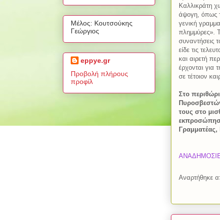
Καλλικράτη χω
άψογη, όπως 
Μέλος: Κουτσούκης
γενική γραμμα
Γεώργιος
πλημμύρες». Τ
συναντήσεις 
είδε τις τελευ
και αιρετή π
eppye.gr
έρχονται για 
Προβολή πλήρους
σε τέτοιον κα
προφίλ
Στο περιθώρ
Πυροσβεστών
τους στο μισ
εκπροσώπησα
Γραμματέας, 
ΑΝΑΔΗΜΟΣΙΕΥΣ
Αναρτήθηκε 