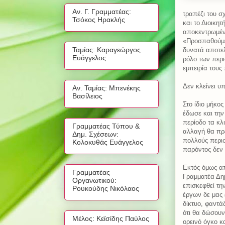
Αν. Γ. Γραμματέας:
τραπέζι του σ
Τσόκος Ηρακλής
και το Διοικη
αποκεντρωμένη
«Προσπαθούμε 
Ταμίας: Καραγεώργος
δυνατά αποτε
Ευάγγελος
ρόλο των περι
εμπειρία τους
Δεν κλείνει 
Αν. Ταμίας: Μπενέκης
Βασίλειος
Στο ίδιο μήκο
έδωσε και την
περίοδο τα κλ
Γραμματέας Τύπου &
αλλαγή θα πρ
Δημ. Σχέσεων:
πολλούς περι
Κολοκυθάς Ευάγγελος
παρόντος δεν 
Εκτός όμως απ
Γραμματέας
Γραμματέα Δη
Οργανωτικού:
επισκεφθεί την
Ρουκούδης Νικόλαος
έργων δε μας 
δίκτυο, φαντά
ότι θα δώσου
Μέλος: Κεϊσίδης Παύλος
ορεινό όγκο κ