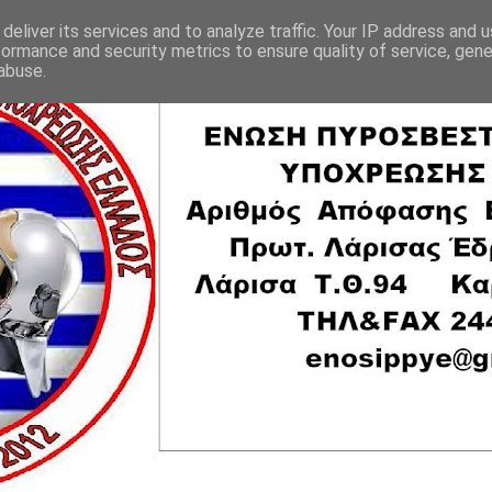
deliver its services and to analyze traffic. Your IP address and 
formance and security metrics to ensure quality of service, gen
abuse.