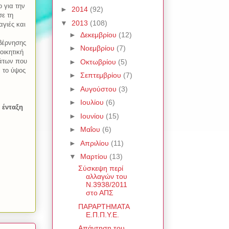
 για την
►
2014
(92)
σε τη
▼
2013
(108)
γιές και
►
Δεκεμβρίου
(12)
βέρνησης
►
Νοεμβρίου
(7)
οικητική
μάτων που
►
Οκτωβρίου
(5)
 το ύψος
►
Σεπτεμβρίου
(7)
►
Αυγούστου
(3)
►
Ιουλίου
(6)
 ένταξη
►
Ιουνίου
(15)
►
Μαΐου
(6)
►
Απριλίου
(11)
▼
Μαρτίου
(13)
Σύσκεψη περί
αλλαγών του
Ν.3938/2011
στο ΑΠΣ
ΠΑΡΑΡΤΗΜΑΤΑ
Ε.Π.Π.Υ.Ε.
Απάντηση του