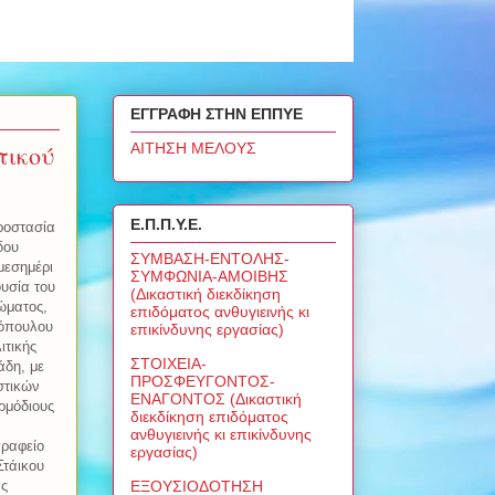
ΕΓΓΡΑΦΗ ΣΤΗΝ ΕΠΠΥΕ
τικού
ΑΙΤΗΣΗ ΜΕΛΟΥΣ
Ε.Π.Π.Υ.Ε.
ροστασία
δου
ΣΥΜΒΑΣΗ-ΕΝΤΟΛΗΣ-
μεσημέρι
ΣΥΜΦΩΝΙΑ-ΑΜΟΙΒΗΣ
ουσία του
(Δικαστική διεκδίκηση
ώματος,
επιδόματος ανθυγιεινής κι
κόπουλου
επικίνδυνης εργασίας)
ιτικής
ΣΤΟΙΧΕΙΑ-
άδη, με
ΠΡΟΣΦΕΥΓΟΝΤΟΣ-
στικών
ΕΝΑΓΟΝΤΟΣ (Δικαστική
ρμόδιους
διεκδίκηση επιδόματος
ανθυγιεινής κι επικίνδυνης
γραφείο
εργασίας)
Στάικου
ΕΞΟΥΣΙΟΔΟΤΗΣΗ
ας