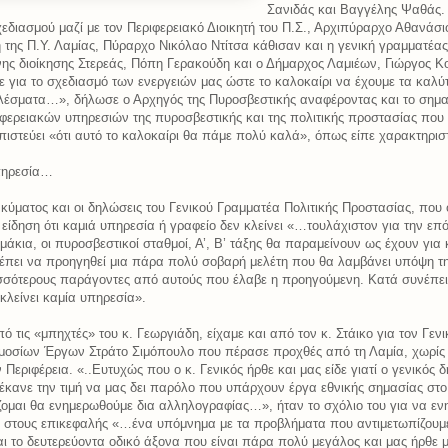
Σανιδάς και Βαγγέλης Ψαθάς.
χεδιασμού μαζί με τον Περιφερειακό Διοικητή του Π.Σ., Αρχιπύραρχο Αθανάσ
τή της Π.Υ. Λαμίας, Πύραρχο Νικόλαο Ντίτσα κάθισαν και η γενική γραμματέας
ς διοίκησης Στερεάς, Πόπη Γερακούδη και ο Δήμαρχος Λαμιέων, Γιώργος Κ
για το σχεδιασμό των ενεργειών μας ώστε το καλοκαίρι να έχουμε τα καλύ
λέσματα…», δήλωσε ο Αρχηγός της Πυροσβεστικής αναφέροντας και το σημα
φερειακών υπηρεσιών της πυροσβεστικής και της πολιτικής προστασίας που 
 πιστεύει «ότι αυτό το καλοκαίρι θα πάμε πολύ καλά», όπως είπε χαρακτηρισ
υπηρεσία…
ς κύματος και οι δηλώσεις του Γενικού Γραμματέα Πολιτικής Προστασίας, που
 είδηση ότι καμιά υπηρεσία ή γραφείο δεν κλείνει «…τουλάχιστον για την επ
ιμάκια, οι πυροσβεστικοί σταθμοί, Α’, Β’ τάξης θα παραμείνουν ως έχουν για
έπει να προηγηθεί μια πάρα πολύ σοβαρή μελέτη που θα λαμβάνει υπόψη τ
σσότερους παράγοντες από αυτούς που έλαβε η προηγούμενη. Κατά συνέπει
κλείνει καμία υπηρεσία».
ό τις «μπηχτές» του κ. Γεωργιάδη, είχαμε και από τον κ. Στάικο για τον Γενι
μοσίων Έργων Στράτο Σιμόπουλο που πέρασε προχθές από τη Λαμία, χωρίς
 Περιφέρεια. «..Ευτυχώς που ο κ. Γενικός ήρθε και μας είδε γιατί ο γενικός 
έκανε την τιμή να μας δει παρόλο που υπάρχουν έργα εθνικής σημασίας στο
ζομαι θα ενημερωθούμε δια αλληλογραφίας…», ήταν το σχόλιο του για να εν
ν στους επικεφαλής «…ένα υπόμνημα με τα προβλήματα που αντιμετωπίζουμε
αι το δευτερεύοντα οδικό άξονα που είναι πάρα πολύ μεγάλος και μας ήρθε μ