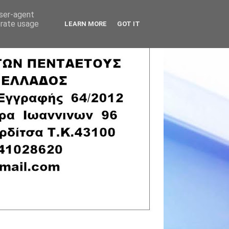
user-agent
erate usage
LEARN MORE
GOT IT