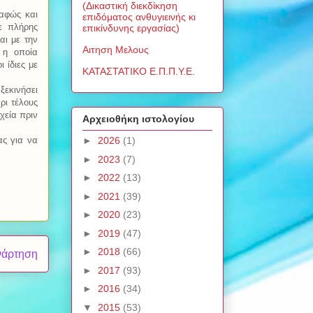
(Δικαστική διεκδίκηση
σαφώς και
επιδόματος ανθυγιεινής κι
κε πλήρης
επικίνδυνης εργασίας)
αι με την
Αιτηση Μελους
η οποία
 ίδιες με
ΚΑΤΑΣΤΑΤΙΚΟ Ε.Π.Π.Υ.Ε.
ξεκινήσει
ρι τέλους
χεία πριν
Αρχειοθήκη ιστολογίου
ς για να
►
2026
(1)
►
2023
(7)
►
2022
(13)
►
2021
(39)
►
2020
(23)
►
2019
(47)
►
2018
(66)
νάρτηση
►
2017
(93)
►
2016
(34)
▼
2015
(53)