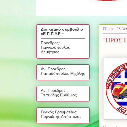
Πέμπτη 26 Νο
Διοικητικό συμβούλιο
«Ε.Π.Π.Υ.Ε.»
"ΠΡΟΣ 
Πρόεδρος:
Γιαννολόπουλος
Δημήτριος
Αν. Πρόεδρος:
Παπαδόπουλος Μιχάλης
Αν .Πρόεδρος:
Τσιτενίδης Ευθύμιος
Γενικός Γραμματέας:
Πυργιώτης Απόστολος