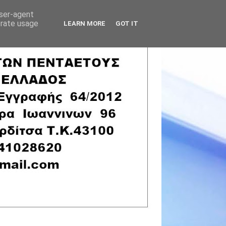
user-agent
erate usage
LEARN MORE
GOT IT