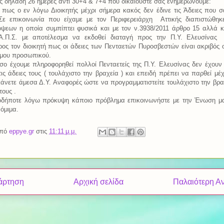
 δηλαδή 26 ημέρες αντί 30+4 & 7+4 που δικαιούστε σας ενημερώνουμε:
 πως ο εν λόγω Διοικητής μέχρι σήμερα κακός δεν έδινε τις Άδειες που 
 Σε επικοινωνία που είχαμε με τον Περιφερειάρχη
Αττικής διαπιστώθη
ψεων η οποία συμπίπτει φυσικά και με τον ν.3938/2011 άρθρο 15 αλλά κ
 Α.Π.Σ. με αποτέλεσμα να εκδοθεί διαταγή προς την Π.Υ. Ελευσίνας
ρος τον διοικητή πως οι άδειες των Πενταετών Πυροσβεστών είναι ακριβός οι
ιμου προσωπικού.
ο έχουμε πληροφορηθεί πολλοί Πενταετείς της Π.Υ. Ελευσίνας δεν έχουν 
ις άδειες τους ( τουλάχιστο την βραχεία ) και επειδή πρέπει να παρθεί μέχ
κάνετε άμεσα Δ.Υ. Αναφορές ώστε να προγραμματιστείτε τουλάχιστο την βρα
τους .
οδήποτε λόγω πρόκυψη κάποιο πρόβλημα επικοινωνήστε με την Ένωση μα
όμιμα.
από
eppye.gr
στις
11:11 μ.μ.
άρτηση
Αρχική σελίδα
Παλαιότερη Α