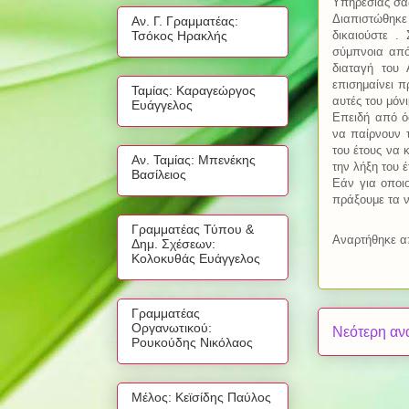
Υπηρεσίας σας
Διαπιστώθηκε
Αν. Γ. Γραμματέας:
δικαιούστε .
Τσόκος Ηρακλής
σύμπνοια από
διαταγή του
επισημαίνει π
Ταμίας: Καραγεώργος
αυτές του μόν
Ευάγγελος
Επειδή από όσ
να παίρνουν τ
του έτους να 
Αν. Ταμίας: Μπενέκης
την λήξη του έ
Βασίλειος
Εάν για οποι
πράξουμε τα ν
Γραμματέας Τύπου &
Αναρτήθηκε 
Δημ. Σχέσεων:
Κολοκυθάς Ευάγγελος
Γραμματέας
Οργανωτικού:
Νεότερη αν
Ρουκούδης Νικόλαος
Μέλος: Κεϊσίδης Παύλος