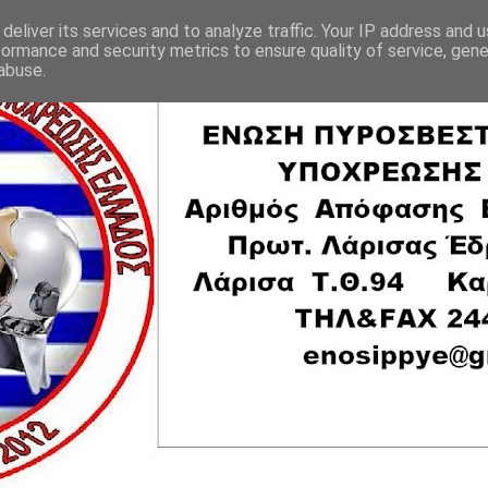
deliver its services and to analyze traffic. Your IP address and 
formance and security metrics to ensure quality of service, gen
abuse.