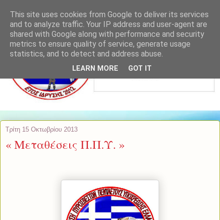
This site uses cookies from Google to deliver its services
and to analyze traffic. Your IP address and user-agent are
shared with Google along with performance and security
metrics to ensure quality of service, generate usage
statistics, and to detect and address abuse.
LEARN MORE
GOT IT
Τρίτη 15 Οκτωβρίου 2013
« Μεταθέσεις Π.Π.Υ. »