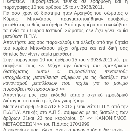
Πενταετών Πυροσβεστών τέθηκε σε εφαρμογή και η
παράγραφος 10 του άρθρου 15 του ν.3938/2011.
Για όσο χρονικό διάστημα ήταν Αρχηγός του σώματος ο
Κύριος
Μπονάτσος
πραγματοποιήθηκαν αμοιβαίες
μεταθέσεις καθώς και άρθρα. Από την ημέρα που αναλάβατε
τα ηνία του Πυροσβεστικού Σώματος δεν έχει γίνει καμία
μετάθεση Π.Π.Υ.
Απαντήστε μας σας παρακαλούμε τι άλλαξε από την θητεία
του κυρίου Μπονάτσου μέχρι σήμερα και επί δική σας
θητείας δεν γίνετε καμία μετάθεση.
Στην παράγραφο 10 του άρθρου 15 του ν.3938/2011 λέει με
σαφήνεια πως
<< Μέχρι την έκδοση του προεδρικού
διατάγματος αυτού οι πυροσβέστες πενταετούς
υποχρέωσης μετατίθενται σύμφωνα με τις διατάξεις του
κανονισμού μεταθέσεων που ισχύει για το μόνιμο
πυροσβεστικό προσωπικό >>
Απαντήστε μας έχει εκδοθεί κάποιο σχετικό προεδρικό
διάταγμα το οποίο εμείς δεν γνωρίζουμε.
Με την υπ.αρθμ.50607/12-9-2013 μετακινείτε Π.Π.Υ. από την
Π.Δ.Π.Υ. Αττικής στο Α.Π.Σ. σύμφωνα με τις διατάξεις των
άρθρων 21και 23 του κεφαλαίου Β΄ << ΚΑΝΟΝΙΣΜΟΣ
ΜΕΤΑΘΕΣΕΩΝ >> του Π.Δ./τος 170/1999.
Διευκρινίστε μας τελικά ισχύει ο κανονισμός ή δεν ισχύει .