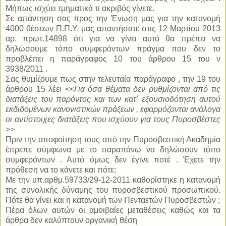
Μήπως ισχύει τμηματικά τι ακριβός γίνετε.
Σε απάντηση σας προς την Ένωση μας για την κατανομή
4000 θέσεων Π.Π.Υ. μας απαντήσατε στις 12 Μαρτίου 2013
αρ. πρωτ.14898 ότι για να γίνει αυτό θα πρέπει να
δηλώσουμε τόπο συμφερόντων πράγμα που δεν το
προβλέπει η παράγραφος 10 του άρθρου 15 του ν
3938/2011 .
Σας θυμίζουμε πως στην τελευταία παράγραφο , την 19 του
άρθρου 15 λέει
<<Για όσα θέματα δεν ρυθμίζονται από τις
διατάξεις του παρόντος και των κατ΄ εξουσιοδότηση αυτού
εκδιδομένων κανονιστικών πράξεων , εφαρμόζονται ανάλογα
οι αντίστοιχες διατάξεις που ισχύουν για τους Πυροσβέστες
>>
Πριν την αποφοίτηση τους από την Πυροσβεστική Ακαδημία
έπρεπε σύμφωνα με το παραπάνω να δηλώσουν τόπο
συμφερόντων . Αυτό όμως δεν έγινε ποτέ . Έχετε την
πρόθεση να το κάνετε και πότε;
Με την υπ.αρθμ.59733/29-12-2011 καθορίστηκε η κατανομή
της συνολικής δύναμης του πυροσβεστικού προσωπικού.
Πότε θα γίνει και η κατανομή των Πενταετών Πυροσβεστών
;
Πέρα όλων αυτών οι αμοιβαίες μεταθέσεις καθώς και τα
άρθρα δεν καλύπτουν οργανική θέση