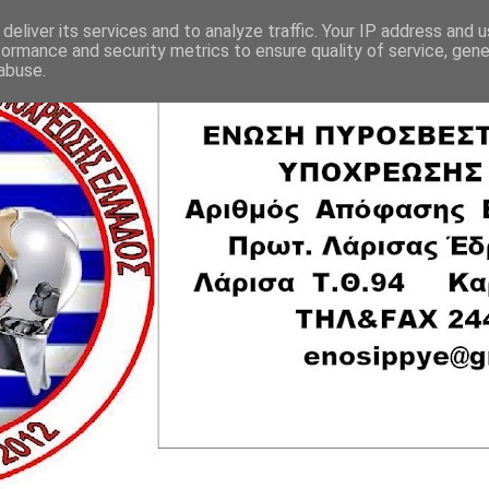
deliver its services and to analyze traffic. Your IP address and 
formance and security metrics to ensure quality of service, gen
abuse.