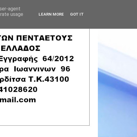
user-agent
erate usage
LEARN MORE
GOT IT