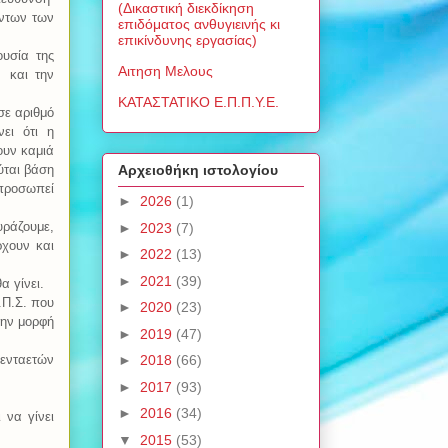
(Δικαστική διεκδίκηση
όντων των
επιδόματος ανθυγιεινής κι
επικίνδυνης εργασίας)
υσία της
Αιτηση Μελους
και την
ΚΑΤΑΣΤΑΤΙΚΟ Ε.Π.Π.Υ.Ε.
σε αριθμό
ει ότι η
ουν καμιά
ύται βάση
Αρχειοθήκη ιστολογίου
κπροσωπεί
►
2026
(1)
υράζουμε,
►
2023
(7)
ρχουν και
►
2022
(13)
►
2021
(39)
α γίνει.
.Π.Σ. που
►
2020
(23)
την μορφή
►
2019
(47)
ενταετών
►
2018
(66)
►
2017
(93)
►
2016
(34)
 να γίνει
▼
2015
(53)