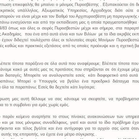
πτωση επικεφαλής θα μπαίνει ο μόνιμος Πυροσβέστης . Εξυπακούεται ότι δ
κριτικός υπάλληλος, Αξιωματικός Υπηρεσίας, Αρχιοδηγος διότι ούτε ο
πορούν να είναι μέχρι και τον Βαθμό του Αρχιπυροσβέστη μη παραγωγικής 
άνω ενισχύονται και από την εκπαίδευση μας η οποία πραγματοποιήθηκ
4/83 όπως και όλες οι σειρές Πυροσβεστών μέχρι και σήμερα, στα παραρτ
ς Ακαδημίας.
που ένα από αυτά είναι και των Βιλίων
με τα ίδια ακριβός εκ
έχουν διδαχτεί τουλάχιστο όλες οι τελευταίες σειρές Μονίμων Πυροσβεστ
πτές καθώς και πρακτικές εξετάσεις από τις οποίες προέκυψε και η σχετική β
έπετε τίποτα παράξενο σε όλα αυτά που αναφέρουμε; Βλέπετε τίποτα που 
άναμε κακό με αυτές μας τις προτάσεις που στηρίζονται σε ότι έχουμε μέχ
ι διαταγές; Μπορείτε να αναλογιστείτε εσείς
κάτι διαφορετικό από αυτ
απάνω; Μπορεί ο Υπουργός να βγάλει ένα προεδρικό διάταγμα πο
 όλα τα παραπάνω; Εσείς θα δεχτείτε κάτι λιγότερο;
ρωση μας αυτή θέλουμε να σας κάνουμε να σκεφτείτε, να προβληματιστ
α το τι συμβαίνει για εμάς χωρίς εμάς.
 παρόν κείμενο αναρτήστε το στους πίνακες ανακοινώσεων των υπηρεσ
 και με τους μόνιμους συναδέλφους, γιατί και αυτοί το ίδιο πρόβλημα έχο
ήκοντα και τέλος βγάλτε και ένα αντίγραφο για το αρχείο σας ώστε όταν
αυτής της επιτροπής, να έχετε ένα μέτρο σύγκρισης .