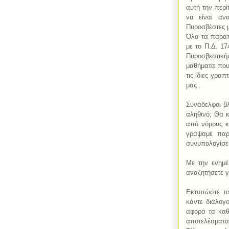
αυτή την περί
να είναι ανα
Πυροσβέστες μ
Όλα τα παραπ
με το Π.Δ. 17
Πυροσβεστική
μαθήματα που 
τις ίδιες γρα
μας .
Συνάδελφοι βλ
αληθινό; Θα κ
από νόμους κα
γράψαμε παρ
συνυπολογίσει
Με την ενημέ
αναζητήσετε γι
Εκτυπώστε το
κάντε διάλογο
αφορά τα καθ
αποτελέσματα 