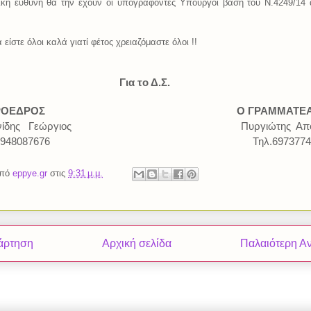
ική ευθύνη θα την έχουν
οι υπογράφοντες Υπουργοί βάση του Ν.4249/14
είστε όλοι καλά γιατί φέτος χρειαζόμαστε όλοι !!
α το Δ.Σ.
ΕΔΡΟΣ
Ο ΓΡΑΜΜΑΤΕ
ίδης
Γεώργιος
Πυργιώτης
Απ
6948087676
Τηλ.697377
από
eppye.gr
στις
9:31 μ.μ.
άρτηση
Αρχική σελίδα
Παλαιότερη Α