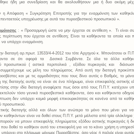
θηκε ήδη μια συνεδρίαση και θα ακολουθήσουν μια ή δυο ακόμη μέχρ
όν η Απόφαση « Συγκρότηση Επιτροπής για την εναρμόνιση των καθηκό
πενταετούς υποχρέωσης με αυτά του πυροσβεστικού προσωπικού ».
ρμόνισης
: « Προσαρμογή ώστε να μην έρχεται σε αντίθεση »
.
Τι είναι σ
ς περίπτωση που έρχεται σε αντίθεση; Είναι τα καθήκοντα τα οποία και 
τε να υπάρχει εναρμόνιση.
ν διαταγή αρ.πρωτ. 13533/4-4-2012 του τότε Αρχηγού κ. Μπονάτσου οι Π.Π
οντα σε ότι αφορά τα Δασικά Συμβάντα. Σε όλα τα άλλα καθήκ
ού προσωπικού ( αστικά περιπολικά , εξόδου πυρκαγιάς και
διάσωση
συμμετέχουμε ως μέλη του πληρώματος. Από αυτή την διαταγή προκύπτε
οσβέστες και με τις αρμοδιότητες που τους δίνει αυτός ο Βαθμός, το μόν
 της διαταγής αυτής να είναι σε ένα πλήρωμα,
είναι επικεφαλής αστικής ε
πίσης στην ιδία διαταγή αναφέρετε πως όσοι από τους Π.Π.Υ. κατέχουν υ
 εκτελούν τόσο γενικά πυροσβεστικά καθήκοντα, όσο και καθήκοντα οδηγο
ίπτωση δεν υπάρχει καμιά μορφή επικουρικότητας σε κανένα από τα καθή
ύ προσωπικού.
τικής διαταγής αλλά και όλων των ανώτερο το μόνο που μένει για να
ν καθηκόντων είναι να δοθεί στους Π.Π.Υ. μετά μάλιστα από τρία ολόκληρα 
μπορούν να μπουν επικεφαλής πληρώματος εξόδου αστικής πυρκαγιάς ή δ
που δοθεί το καθήκον αυτό του επικεφαλή για να το κάνει χρήση η υπηρεσί
 υπάρχει στο πλήρωμα μόνιμος Πυροσβέστης, όσο νέος ή παλιός είναι αυτός,