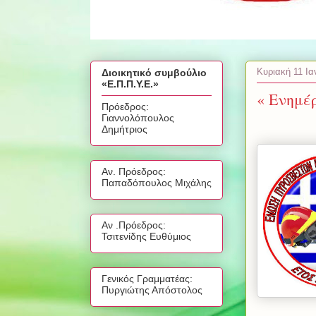
Κυριακή 11 Ια
Διοικητικό συμβούλιο
«Ε.Π.Π.Υ.Ε.»
« Ενημέ
Πρόεδρος:
Γιαννολόπουλος
Δημήτριος
Αν. Πρόεδρος:
Παπαδόπουλος Μιχάλης
Αν .Πρόεδρος:
Τσιτενίδης Ευθύμιος
Γενικός Γραμματέας:
Πυργιώτης Απόστολος