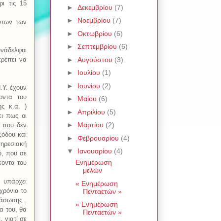
ι τις 15
►
Δεκεμβρίου
(7)
►
Νοεμβρίου
(7)
ντων των
►
Οκτωβρίου
(6)
►
Σεπτεμβρίου
(6)
υνάδελφοι
►
Αυγούστου
(3)
πρέπει να
►
Ιουλίου
(1)
►
Ιουνίου
(2)
.Υ. έχουν
οντα του
►
Μαΐου
(6)
ς κ.α. )
►
Απριλίου
(5)
ι πως οι
►
Μαρτίου
(2)
ο που δεν
ξόδου και
►
Φεβρουαρίου
(4)
πηρεσιακή
▼
Ιανουαρίου
(4)
ύ, που σε
Ενημέρωση
κοντα του
μελών
 υπάρχει
« Ενημέρωση
χρόνια το
Πενταετών »
ιάσωσης .
« Ενημέρωση
α του, θα
Πενταετών »
 γιατί σε