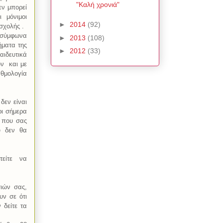
"Καλή χρονιά"
εν μπορεί
ι μόνιμοι
►
2014
(92)
σχολής .
ε σύμφωνα
►
2013
(108)
ήματα της
►
2012
(33)
παιδευτικά
ών
και με
αθμολογία
δεν είναι
ρι σήμερα
ά που σας
υ δεν θα
είτε
να
ιών σας,
υν σε ότι
 δείτε τα