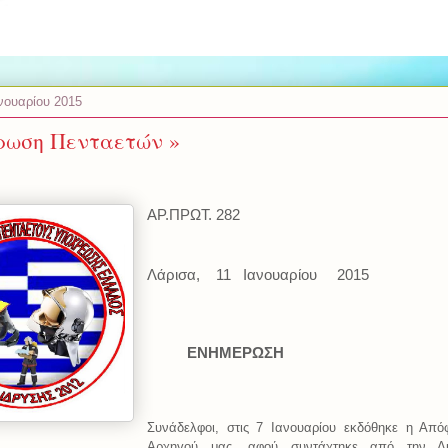
νουαρίου 2015
ρωση Πενταετών »
ΑΡ.ΠΡΩΤ. 282
Λάρισα,
11
Ιανουαρίου
2015
ΕΝΗΜΕΡΩΣΗ
Συνάδελφοι, στις 7 Ιανουαρίου εκδόθηκε η Από
Αρχηγού μας, αφού συντάχτηκε από την Δι