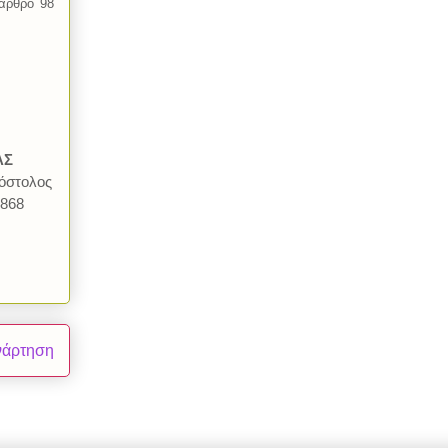
 άρθρο 98
ΑΣ
όστολος
4868
νάρτηση