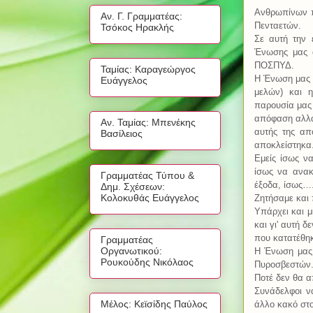
Ανθρωπίνων π
Αν. Γ. Γραμματέας:
Πενταετών.
Τσόκος Ηρακλής
Σε αυτή την 
Ένωσης μας 
ΠΟΣΠΥΔ.
Ταμίας: Καραγεώργος
Η Ένωση μας π
Ευάγγελος
μελών) και η
παρουσία μας
απόφαση αλλά 
Αν. Ταμίας: Μπενέκης
αυτής της απ
Βασίλειος
αποκλείστηκα
Εμείς ίσως ν
ίσως να ανακ
Γραμματέας Τύπου &
έξοδα, ίσως…
Δημ. Σχέσεων:
Κολοκυθάς Ευάγγελος
Ζητήσαμε και 
Υπάρχει και μ
και γι' αυτή 
που κατατέθηκ
Γραμματέας
Οργανωτικού:
Η Ένωση μας 
Ρουκούδης Νικόλαος
Πυροσβεστών
Ποτέ δεν θα α
Συνάδελφοι ν
Μέλος: Κεϊσίδης Παύλος
άλλο κακό στο