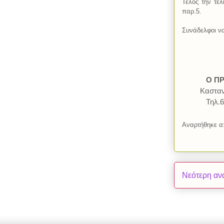
Τέλος την τελ
παρ.5.
Συνάδελφοι να 
Γι
Ο ΠΡΟ
Κασταν
Τηλ.
Αναρτήθηκε 
Νεότερη αν