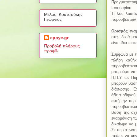
Πραγματοποιή
Ιανουαρίου.
Τι λέει λοιπ
Μέλος: Κουτσούκης
Γεώργιος
πυροσβεστών 
Ορισμός ενα
στην δικιά μα
eppye.gr
είναι ίδια ώσ
Προβολή πλήρους
προφίλ
Σύμφωνα με τη
πλήρη καθήκ
πυροσβεστικ
μπορούμε να 
Π.Π.Υ. ως Πυρ
μπορούν βάση
διάσωσης . Ε
άδεια οδηγού
αυτή την περ
πυροσβεστικο
Βάση της σχε
εναρμόνιση τω
δικαίωμα να 
Σε περίπτωση 
πρέπει να μην