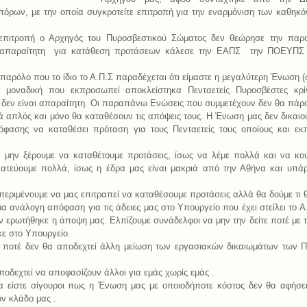
όρων, με την οποία συγκροτείτε επιτροπή για την εναρμόνιση των καθηκ
επιτροπή ο Αρχηγός του Πυροσβεστικού Σώματος δεν θεώρησε την παρο
απαραίτητη
για κατάθεση προτάσεων κάλεσε την ΕΑΠΣ
την ΠΟΕΥΠΣ
αρόλο που το ίδιο το Α.Π.Σ παραδέχεται ότι είμαστε η μεγαλύτερη Ένωση (
 μοναδική που εκπροσωπεί αποκλείστηκα Πενταετείς Πυροσβέστες κρίν
 δεν είναι απαραίτητη. Οι παραπάνω Ενώσεις που συμμετέχουν δεν θα πάρ
απλός και μόνο θα καταθέσουν τις απόψεις τους. Η Ένωση μας δεν δικαιο
όφασης να καταθέσει πρόταση για τους Πενταετείς τους οποίους και ε
.
α μην ξέρουμε να καταθέτουμε προτάσεις, ίσως να λέμε πολλά και να κο
ατεύουμε πολλά, ίσως η έδρα μας είναι μακριά από την Αθήνα και υπά
.
περιμένουμε να μας επιτραπεί να καταθέσουμε προτάσεις αλλά θα δούμε τι θ
ια ανάλογη απόφαση για τις άδειες μας στο Υπουργείο που έχει στείλει το Α
δεν ερωτήθηκε η άποψη μας. Ελπίζουμε συνάδελφοι να μην την δείτε ποτέ με 
ε στο Υπουργείο.
ποτέ δεν θα αποδεχτεί άλλη μείωση των εργασιακών δικαιωμάτων των Π
.
ποδεχτεί να αποφασίζουν άλλοι για εμάς χωρίς εμάς .
α είστε σίγουροι πως η Ένωση μας με οποιοδήποτε κόστος δεν θα αφήσει
ν κλάδο μας .