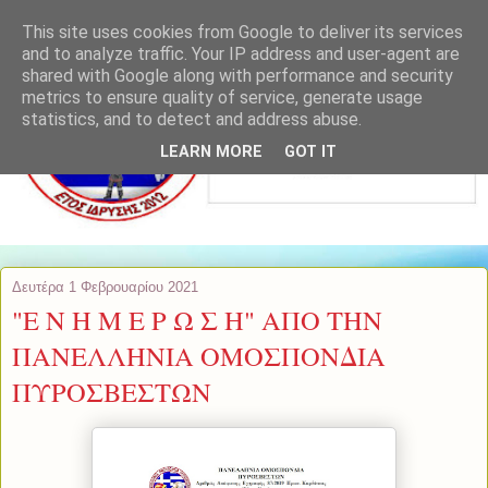
This site uses cookies from Google to deliver its services
and to analyze traffic. Your IP address and user-agent are
shared with Google along with performance and security
metrics to ensure quality of service, generate usage
statistics, and to detect and address abuse.
LEARN MORE
GOT IT
Δευτέρα 1 Φεβρουαρίου 2021
"Ε Ν Η Μ Ε Ρ Ω Σ Η" ΑΠΟ ΤΗΝ
ΠΑΝΕΛΛΗΝΙΑ ΟΜΟΣΠΟΝΔΙΑ
ΠΥΡΟΣΒΕΣΤΩΝ