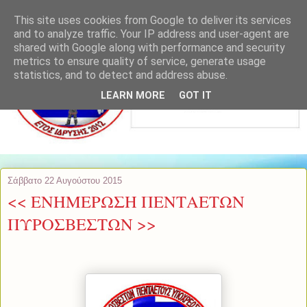
This site uses cookies from Google to deliver its services
and to analyze traffic. Your IP address and user-agent are
shared with Google along with performance and security
metrics to ensure quality of service, generate usage
statistics, and to detect and address abuse.
LEARN MORE
GOT IT
Σάββατο 22 Αυγούστου 2015
<< ΕΝΗΜΕΡΩΣΗ ΠΕΝΤΑΕΤΩΝ
ΠΥΡΟΣΒΕΣΤΩΝ >>