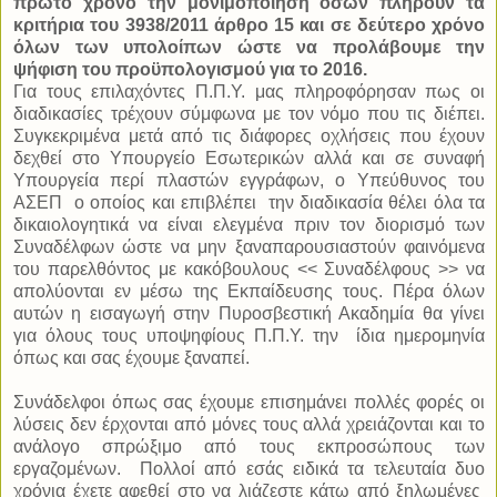
πρώτο χρόνο την μονιμοποίηση όσων πληρούν τα
κριτήρια του 3938/2011 άρθρο 15 και σε δεύτερο χρόνο
όλων των υπολοίπων ώστε να προλάβουμε την
ψήφιση του προϋπολογισμού για το 2016.
Για τους επιλαχόντες Π.Π.Υ. μας πληροφόρησαν πως οι
διαδικασίες τρέχουν σύμφωνα με τον νόμο που τις διέπει.
Συγκεκριμένα μετά από τις διάφορες οχλήσεις που έχουν
δεχθεί στο Υπουργείο Εσωτερικών αλλά και σε συναφή
Υπουργεία περί πλαστών εγγράφων, ο Υπεύθυνος του
ΑΣΕΠ
ο οποίος και επιβλέπει
την διαδικασία θέλει όλα τα
δικαιολογητικά να είναι ελεγμένα πριν τον διορισμό των
Συναδέλφων ώστε να μην ξαναπαρουσιαστούν φαινόμενα
του παρελθόντος με κακόβουλους << Συναδέλφους >> να
απολύονται εν μέσω της Εκπαίδευσης τους. Πέρα όλων
αυτών η εισαγωγή στην Πυροσβεστική Ακαδημία θα γίνει
για όλους τους υποψηφίους Π.Π.Υ. την
ίδια ημερομηνία
όπως και σας έχουμε ξαναπεί.
Συνάδελφοι όπως σας έχουμε επισημάνει πολλές φορές οι
λύσεις δεν έρχονται από μόνες τους αλλά χρειάζονται και το
ανάλογο σπρώξιμο από τους εκπροσώπους των
εργαζομένων.
Πολλοί από εσάς ειδικά τα τελευταία δυο
χρόνια έχετε αφεθεί στο να λιάζεστε κάτω από ξηλωμένες