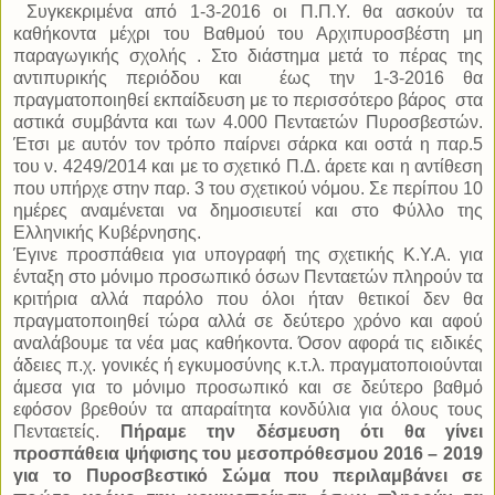
Συγκεκριμένα από 1-3-2016 οι Π.Π.Υ. θα ασκούν τα
καθήκοντα μέχρι του Βαθμού του Αρχιπυροσβέστη μη
παραγωγικής σχολής . Στο διάστημα μετά το πέρας της
αντιπυρικής περιόδου και
έως την 1-3-2016 θα
πραγματοποιηθεί εκπαίδευση με το περισσότερο βάρος
στα
αστικά συμβάντα και των 4.000 Πενταετών Πυροσβεστών.
Έτσι με αυτόν τον τρόπο παίρνει σάρκα και οστά η παρ.5
του ν. 4249/2014 και με το σχετικό Π.Δ. άρετε και η αντίθεση
που υπήρχε στην παρ. 3 του σχετικού νόμου. Σε περίπου 10
ημέρες αναμένεται να δημοσιευτεί και στο Φύλλο της
Ελληνικής Κυβέρνησης.
Έγινε προσπάθεια για υπογραφή της σχετικής Κ.Υ.Α. για
ένταξη στο μόνιμο προσωπικό όσων Πενταετών πληρούν τα
κριτήρια αλλά παρόλο που όλοι ήταν θετικοί δεν θα
πραγματοποιηθεί τώρα αλλά σε δεύτερο χρόνο και αφού
αναλάβουμε τα νέα μας καθήκοντα. Όσον αφορά τις ειδικές
άδειες π.χ. γονικές ή εγκυμοσύνης κ.τ.λ. πραγματοποιούνται
άμεσα για το μόνιμο προσωπικό και σε δεύτερο βαθμό
εφόσον βρεθούν τα απαραίτητα κονδύλια για όλους τους
Πενταετείς.
Πήραμε την δέσμευση ότι θα γίνει
προσπάθεια ψήφισης του μεσοπρόθεσμου 2016 – 2019
για το Πυροσβεστικό Σώμα που περιλαμβάνει σε